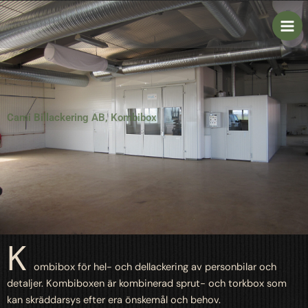
Skip
to
content
Cami Billackering AB, Kombibox
K
ombibox för hel- och dellackering av personbilar och
detaljer. Kombiboxen är kombinerad sprut- och torkbox som
kan skräddarsys efter era önskemål och behov.