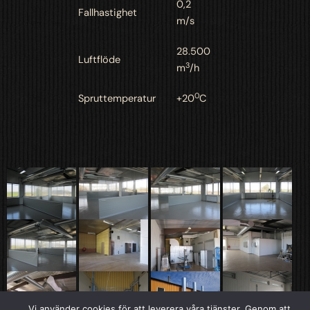
0,2
Fallhastighet
m/s
28.500
Luftflöde
3
m
/h
0
Spruttemperatur
+20
C
Vi använder cookies för att leverera våra tjänster. Genom att