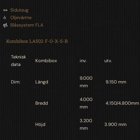
Sidutsug
Oljevärme
Blåssystem FLA
Kombibox LA502-F-O-X-S-B
Teknisk
Kombibox
inv.
utv.
data
9.000
Dim:
Längd
9.150 mm
mm
4.000
Bredd
4.150/4.800mm
mm
3.200
Höjd
3.900 mm
mm