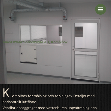
Skip
to
content
Anest Iwata Scandinavia AB, Kombibox
K
ombibox för målning och torkningav Detaljer med
horisontellt luftflöde.
Ventilationsaggregat med vattenburen uppvärmning och