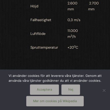
2.600
2.700
Höjd
mm
mm
Fallhastighet
0,3 m/s
11.000
Luftflöde
3
m
/h
0
Spruttemperatur
+20
C
Vi använder cookies för att leverera våra tjänster. Genom att
använda våra tjänster godkänner du att vi använder cookies.
Acceptera
Nej
Mer om cookies på Wikipedia