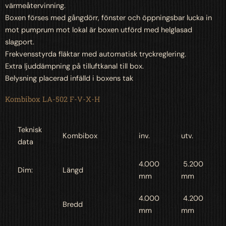
värmeåtervinning.
Boxen förses med gångdörr, fönster och öppningsbar lucka in
mot pumprum mot lokal är boxen utförd med helglasad
slagport.
Frekvensstyrda fläktar med automatisk tryckreglering.
Extra ljuddämpning på tilluftkanal till box.
Belysning placerad infälld i boxens tak
Kombibox LA-502 F-V-X-H
Teknisk
Kombibox
inv.
utv.
data
4.000
5.200
Dim:
Längd
mm
mm
4.000
4.200
Bredd
mm
mm